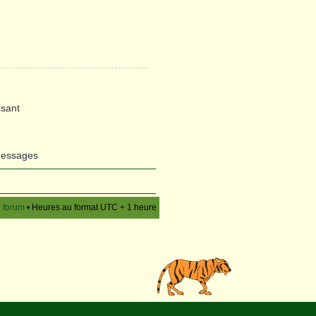
sant
messages
u forum
• Heures au format UTC + 1 heure