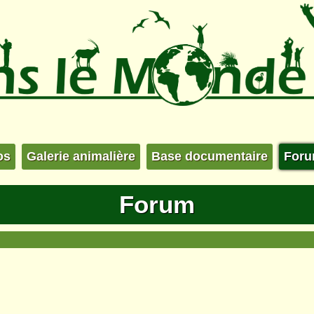
os
Galerie animalière
Base documentaire
For
Forum