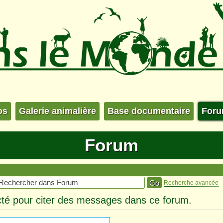
os
Galerie animalière
Base documentaire
For
Forum
Recherche avancée
té pour citer des messages dans ce forum.