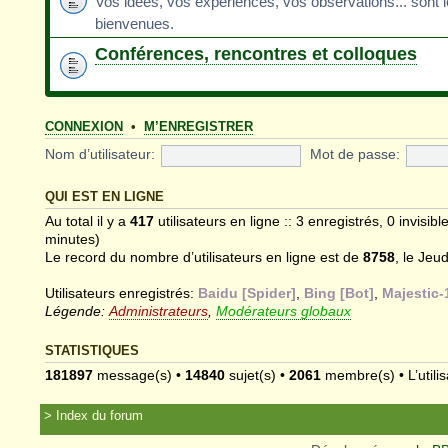
Vos idées, vos expériences, vos observations... sont 
bienvenues.
Conférences, rencontres et colloques
CONNEXION
•
M’ENREGISTRER
Nom d’utilisateur:
Mot de passe:
QUI EST EN LIGNE
Au total il y a
417
utilisateurs en ligne :: 3 enregistrés, 0 invisib
minutes)
Le record du nombre d’utilisateurs en ligne est de
8758
, le Jeu
Utilisateurs enregistrés:
Baidu [Spider]
,
Bing [Bot]
,
Majestic-
Légende:
Administrateurs
,
Modérateurs globaux
STATISTIQUES
181897
message(s) •
14840
sujet(s) •
2061
membre(s) • L’utilis
Index du forum