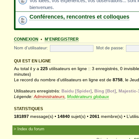
Vos idées, vos expériences, vos observations... sont 
bienvenues.
Conférences, rencontres et colloques
CONNEXION
•
M’ENREGISTRER
Nom d’utilisateur:
Mot de passe:
QUI EST EN LIGNE
Au total il y a
225
utilisateurs en ligne :: 3 enregistrés, 0 invisib
minutes)
Le record du nombre d’utilisateurs en ligne est de
8758
, le Jeu
Utilisateurs enregistrés:
Baidu [Spider]
,
Bing [Bot]
,
Majestic-
Légende:
Administrateurs
,
Modérateurs globaux
STATISTIQUES
181897
message(s) •
14840
sujet(s) •
2061
membre(s) • L’utilis
Index du forum