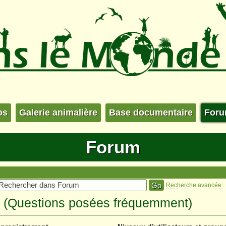
os
Galerie animalière
Base documentaire
For
Forum
Recherche avancée
s (Questions posées fréquemment)