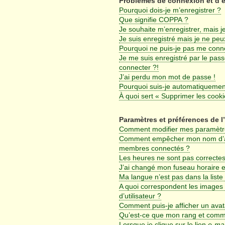
Problèmes de connexion et d’
Pourquoi dois-je m’enregistrer ?
Que signifie COPPA ?
Je souhaite m’enregistrer, mais je
Je suis enregistré mais je ne pe
Pourquoi ne puis-je pas me conn
Je me suis enregistré par le pas
connecter ?!
J’ai perdu mon mot de passe !
Pourquoi suis-je automatiqueme
À quoi sert « Supprimer les cook
Paramètres et préférences de l’
Comment modifier mes paramètr
Comment empêcher mon nom d’app
membres connectés ?
Les heures ne sont pas correctes
J’ai changé mon fuseau horaire et
Ma langue n’est pas dans la liste 
A quoi correspondent les images
d’utilisateur ?
Comment puis-je afficher un avat
Qu’est-ce que mon rang et comme
Lorsque je clique sur le lien
e-mai