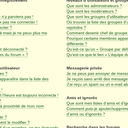
enregistrement
Niveaux d’utilisateurs et group
Que sont les administrateurs ?
Que sont les modérateurs ?
 n’y parviens pas !
Que sont les groupes d’utilisateur
ux pas me connecter !
Où trouver la liste des groupes d’
ecter ?
rejoindre ?
sé mais je ne peux plus me
Comment devenir chef de groupe
Pourquoi certains membres appar
différente ?
nt déconnecté ?
Qu’est-ce qu’un « Groupe par déf
ies du forum » ?
Qu’est-ce que le lien « L’équipe d
utilisateur
Messagerie privée
es ?
Je ne peux pas envoyer de messa
araître dans la liste des
Je reçois sans arrêt des messages
J’ai reçu un spam ou un e-mail a
 !
 l’heure est toujours incorrecte !
Amis et ignorés
!
Que sont mes listes d’amis et d’i
 à proximité de mon nom
Comment puis-je ajouter/supprimer
d’amis ou d’ignorés ?
ar ?
nt le modifier ?
Recherche dans les forums
l
d’un membre, on me demande