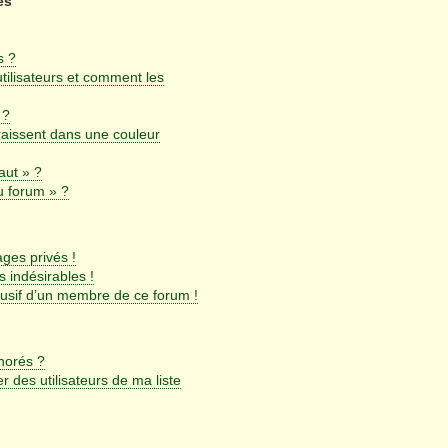
es
s ?
utilisateurs et comment les
 ?
aissent dans une couleur
aut » ?
u forum » ?
ges privés !
 indésirables !
busif d’un membre de ce forum !
gnorés ?
 des utilisateurs de ma liste