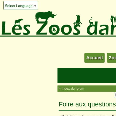
Select Language
▼
Accueil
Zo
Index du forum
Foire aux question