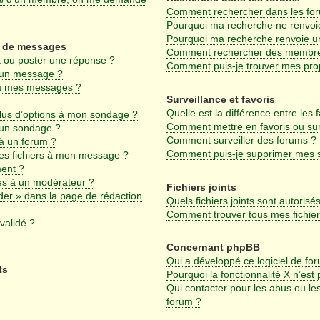
Comment rechercher dans les fo
Pourquoi ma recherche ne renvoie
Pourquoi ma recherche renvoie u
on de messages
Comment rechercher des membr
 ou poster une réponse ?
Comment puis-je trouver mes pro
 un message ?
 à mes messages ?
Surveillance et favoris
Quelle est la différence entre les f
plus d’options à mon sondage ?
Comment mettre en favoris ou surv
 un sondage ?
Comment surveiller des forums ?
à un forum ?
Comment puis-je supprimer mes su
des fichiers à mon message ?
ment ?
s à un modérateur ?
Fichiers joints
der » dans la page de rédaction
Quels fichiers joints sont autorisé
Comment trouver tous mes fichiers
validé ?
Concernant phpBB
Qui a développé ce logiciel de fo
ts
Pourquoi la fonctionnalité X n’est
Qui contacter pour les abus ou le
forum ?