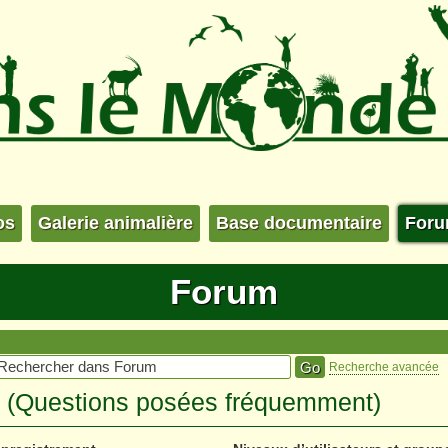
os
Galerie animalière
Base documentaire
For
Forum
Recherche avancée
s (Questions posées fréquemment)