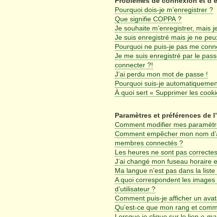
Problèmes de connexion et d’
Pourquoi dois-je m’enregistrer ?
Que signifie COPPA ?
Je souhaite m’enregistrer, mais je
Je suis enregistré mais je ne pe
Pourquoi ne puis-je pas me conn
Je me suis enregistré par le pas
connecter ?!
J’ai perdu mon mot de passe !
Pourquoi suis-je automatiqueme
À quoi sert « Supprimer les cook
Paramètres et préférences de l’
Comment modifier mes paramètr
Comment empêcher mon nom d’app
membres connectés ?
Les heures ne sont pas correctes
J’ai changé mon fuseau horaire et
Ma langue n’est pas dans la liste 
A quoi correspondent les images
d’utilisateur ?
Comment puis-je afficher un avat
Qu’est-ce que mon rang et comme
Lorsque je clique sur le lien
e-mai