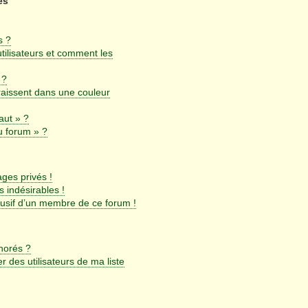
es
s ?
utilisateurs et comment les
 ?
aissent dans une couleur
aut » ?
u forum » ?
ges privés !
 indésirables !
busif d’un membre de ce forum !
gnorés ?
 des utilisateurs de ma liste