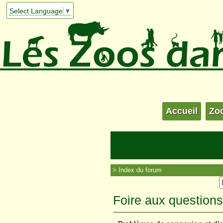
Select Language
▼
Accueil
Zo
Index du forum
Foire aux question