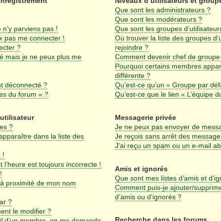
enregistrement
Niveaux d’utilisateurs et group
Que sont les administrateurs ?
Que sont les modérateurs ?
 n’y parviens pas !
Que sont les groupes d’utilisateur
ux pas me connecter !
Où trouver la liste des groupes d’
ecter ?
rejoindre ?
sé mais je ne peux plus me
Comment devenir chef de groupe
Pourquoi certains membres appar
différente ?
nt déconnecté ?
Qu’est-ce qu’un « Groupe par déf
ies du forum » ?
Qu’est-ce que le lien « L’équipe d
utilisateur
Messagerie privée
es ?
Je ne peux pas envoyer de messa
araître dans la liste des
Je reçois sans arrêt des messages
J’ai reçu un spam ou un e-mail a
 !
 l’heure est toujours incorrecte !
Amis et ignorés
!
Que sont mes listes d’amis et d’i
 à proximité de mon nom
Comment puis-je ajouter/supprimer
d’amis ou d’ignorés ?
ar ?
nt le modifier ?
Recherche dans les forums
l
d’un membre, on me demande