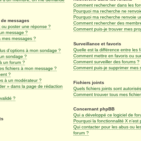
Comment rechercher dans les fo
Pourquoi ma recherche ne renvoie
Pourquoi ma recherche renvoie u
on de messages
Comment rechercher des membr
 ou poster une réponse ?
Comment puis-je trouver mes pro
 un message ?
 à mes messages ?
Surveillance et favoris
Quelle est la différence entre les f
plus d’options à mon sondage ?
Comment mettre en favoris ou surv
 un sondage ?
Comment surveiller des forums ?
à un forum ?
Comment puis-je supprimer mes su
des fichiers à mon message ?
ment ?
s à un modérateur ?
Fichiers joints
der » dans la page de rédaction
Quels fichiers joints sont autorisé
Comment trouver tous mes fichiers
validé ?
Concernant phpBB
Qui a développé ce logiciel de fo
ts
Pourquoi la fonctionnalité X n’est
Qui contacter pour les abus ou le
forum ?